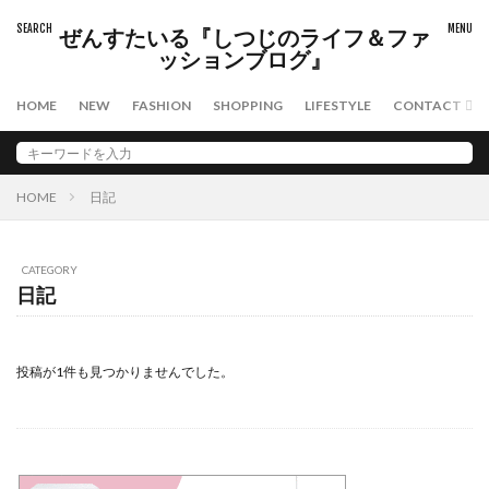
タグ
ぜんすたいる『しつじのライフ＆ファ
スキンケア
ファッション
メンズコスメ
ッションブログ』
日焼け止め
HOME
NEW
FASHION
SHOPPING
LIFESTYLE
CONTACT
検索
HOME
日記
CATEGORY
日記
投稿が1件も見つかりませんでした。