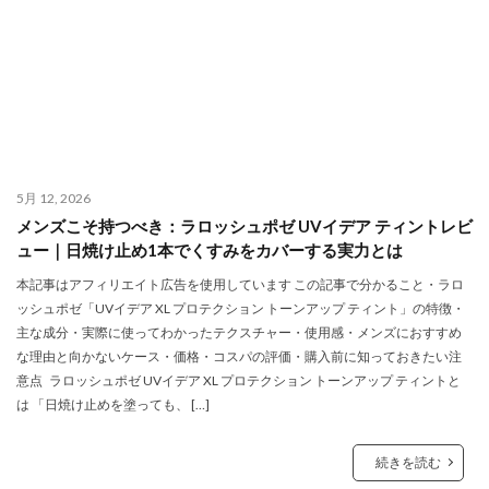
5月 12, 2026
メンズこそ持つべき：ラロッシュポゼ UVイデア ティントレビ
ュー｜日焼け止め1本でくすみをカバーする実力とは
本記事はアフィリエイト広告を使用しています この記事で分かること・ラロ
ッシュポゼ「UVイデア XL プロテクション トーンアップ ティント」の特徴・
主な成分・実際に使ってわかったテクスチャー・使用感・メンズにおすすめ
な理由と向かないケース・価格・コスパの評価・購入前に知っておきたい注
意点 ラロッシュポゼ UVイデア XL プロテクション トーンアップ ティントと
は 「日焼け止めを塗っても、 […]
続きを読む