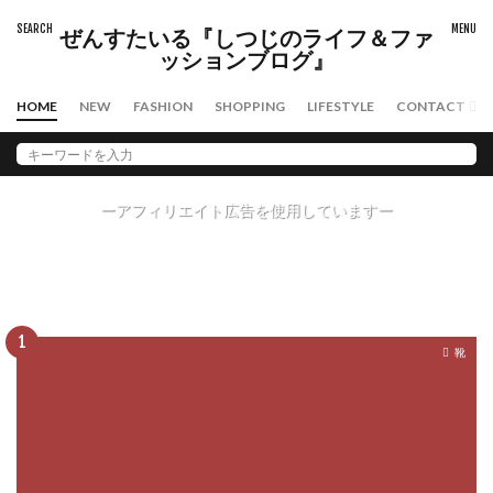
タグ
ぜんすたいる『しつじのライフ＆ファ
スキンケア
ファッション
メンズコスメ
ッションブログ』
日焼け止め
HOME
NEW
FASHION
SHOPPING
LIFESTYLE
CONTACT
検索
ーアフィリエイト広告を使用していますー
PICK UP
注目記事
靴