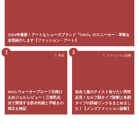
2026年最新！アートなシューズブランド『OAO』のスニーカー・革靴を
全型紹介します【ファッション・アート】
美容
ファッション診断
NULL ウォータープルーフ日焼け
似合う服のテイスト知りたい男性
止めジェル レビュー｜三相乳化
必見！セルフ顔タイプ診断と各顔
法で実現する防水性能と手軽さの
タイプの詳細リンクをまとめまし
両立を検証
た！【メンズファッション診断】