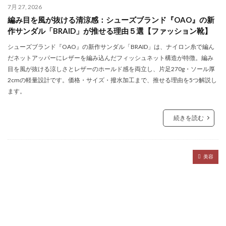
7月 27, 2026
編み目を風が抜ける清涼感：シューズブランド『OAO』の新
作サンダル「BRAID」が推せる理由５選【ファッション靴】
シューズブランド『OAO』の新作サンダル「BRAID」は、ナイロン糸で編ん
だネットアッパーにレザーを編み込んだフィッシュネット構造が特徴。編み
目を風が抜ける涼しさとレザーのホールド感を両立し、片足270g・ソール厚
2cmの軽量設計です。価格・サイズ・撥水加工まで、推せる理由を5つ解説し
ます。
続きを読む
美容