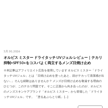
5月 30, 2026
オルビス ミスター ドライタッチ UVジェル レビュー｜テカリ
抑制×SPF50+をコスパよく両立するメンズ日焼け止め
※本記事はアフィリエイト広告を使用しています オルビス ミスター「ドライ
タッチ UVジェル」とは 「日焼け止めを塗ったあと、顔がテカって清潔感が出
ない…」そんな経験はありませんか？ メンズが日焼け止めを敬遠する理由の
ひとつが、このテカリ問題です。そこに正面から向き合ったのが、オルビス
のメンズスキンケアブランド「オルビス ミスター」から登場した「ドライタ
ッチ UVジェル」です。 「塗るあぶらとり紙」 […]