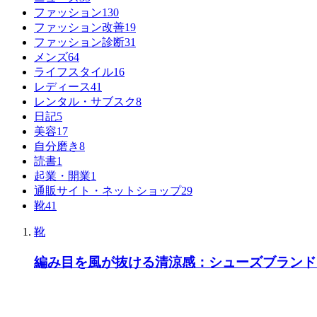
ファッション
130
ファッション改善
19
ファッション診断
31
メンズ
64
ライフスタイル
16
レディース
41
レンタル・サブスク
8
日記
5
美容
17
自分磨き
8
読書
1
起業・開業
1
通販サイト・ネットショップ
29
靴
41
靴
編み目を風が抜ける清涼感：シューズブランド