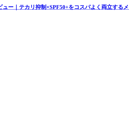
レビュー｜テカリ抑制×SPF50+をコスパよく両立する