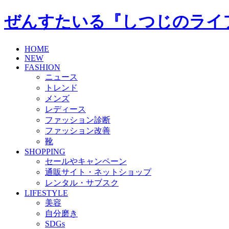
ぜんすたいる『しつじのライ
HOME
NEW
FASHION
ニュース
トレンド
メンズ
レディース
ファッション診断
ファッション改善
靴
SHOPPING
セールやキャンペーン
通販サイト・ネットショップ
レンタル・サブスク
LIFESTYLE
美容
自分磨き
SDGs