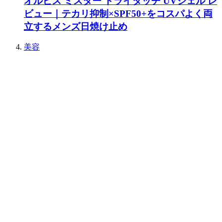
オルビス ミスター ドライタッチ UVジェル レ
ビュー｜テカリ抑制×SPF50+をコスパよく両
立するメンズ日焼け止め
美容