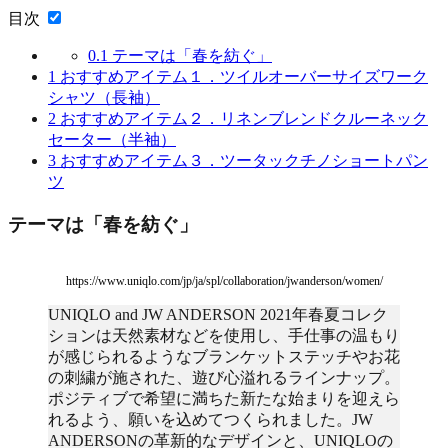
目次
0.1
テーマは「春を紡ぐ」
1
おすすめアイテム１．ツイルオーバーサイズワーク
シャツ（長袖）
2
おすすめアイテム２．リネンブレンドクルーネック
セーター（半袖）
3
おすすめアイテム３．ツータックチノショートパン
ツ
テーマは「春を紡ぐ」
https://www.uniqlo.com/jp/ja/spl/collaboration/jwanderson/women/
UNIQLO and JW ANDERSON 2021年春夏コレク
ションは天然素材などを使用し、手仕事の温もり
が感じられるようなブランケットステッチやお花
の刺繍が施された、遊び心溢れるラインナップ。
ポジティブで希望に満ちた新たな始まりを迎えら
れるよう、願いを込めてつくられました。JW
ANDERSONの革新的なデザインと、UNIQLOの