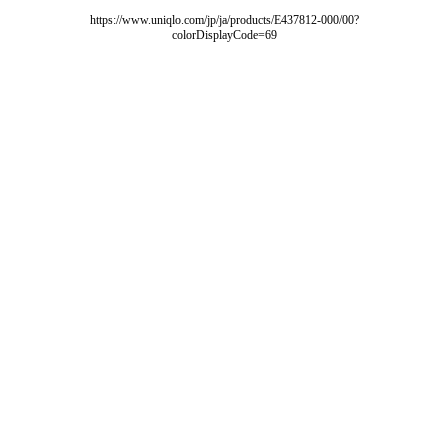
https://www.uniqlo.com/jp/ja/products/E437812-000/00?
colorDisplayCode=69