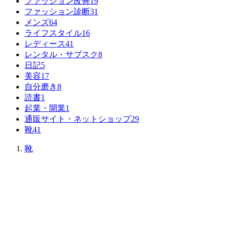
ファッション改善
19
ファッション診断
31
メンズ
64
ライフスタイル
16
レディース
41
レンタル・サブスク
8
日記
5
美容
17
自分磨き
8
読書
1
起業・開業
1
通販サイト・ネットショップ
29
靴
41
靴