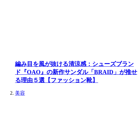
編み目を風が抜ける清涼感：シューズブラン
ド『OAO』の新作サンダル「BRAID」が推せ
る理由５選【ファッション靴】
美容