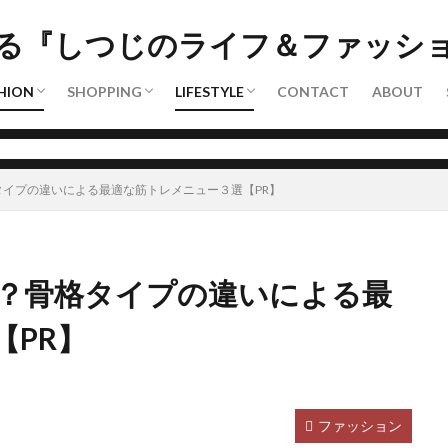
ュース
レンド
ンズ
ディース
ァッション診断
ァッション改善
セールやキャンペーン
通販サイト・ネットショップ
レンタル・サブスク
美容
自分磨き
SDGs
ファッション
メンズコスメ
日焼け止め
る『しつじのライフ＆ファッシ
検索
HION
SHOPPING
LIFESTYLE
CONTACT
ABOUT
ュース
レンド
ンズ
ディース
ァッション診断
ァッション改善
セールやキャンペーン
通販サイト・ネットショップ
レンタル・サブスク
美容
自分磨き
SDGs
イプの違いによる最適な筋トレメニュー３選【PR】
？骨格タイプの違いによる最
【PR】
ファッション