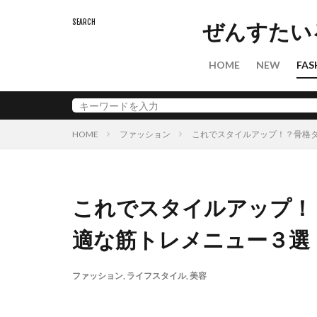
ニ
ト
メ
レ
フ
フ
靴
スキンケア
ぜんすたい
HOME
NEW
FAS
ニ
ト
メ
レ
フ
フ
靴
HOME
ファッション
これでスタイルアップ！？骨格タ
これでスタイルアップ！
適な筋トレメニュー３選
ファッション
,
ライフスタイル
,
美容