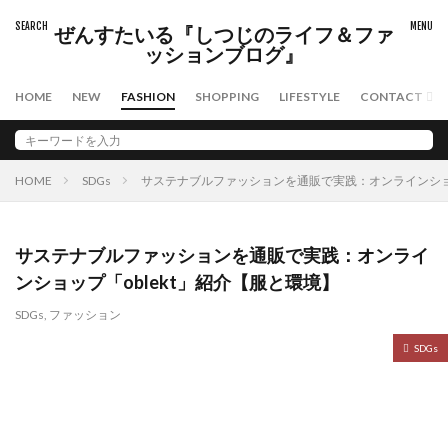
タグ
ぜんすたいる『しつじのライフ＆ファ
スキンケア
ファッション
メンズコスメ
ッションブログ』
日焼け止め
HOME
NEW
FASHION
SHOPPING
LIFESTYLE
CONTACT
検索
HOME
SDGs
サステナブルファッションを通販で実践：オンラインショッ
サステナブルファッションを通販で実践：オンライ
ンショップ「oblekt」紹介【服と環境】
SDGs
,
ファッション
SDGs