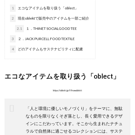
1
エコなアイテムを取り扱う「oblect」
2
現在oblektで販売中のアイテムを一部ご紹介
2.1
１．THINET SOCIALGOOD TEE
3
２．JACK PURCELL FOOD TEXTILE
4
どのアイテムもサステナビリティに配慮
エコなアイテムを取り扱う「oblect」
https://oblekt.jp/f/fromoblekt
「人と環境に優しいモノづくり」をテーマに、無駄
なものを限りなくそぎ落とし、長く愛用できるデザ
インにこだわっています。そこから生まれたナチュ
ラルで自然体に過ごせるコレクションには、サステ