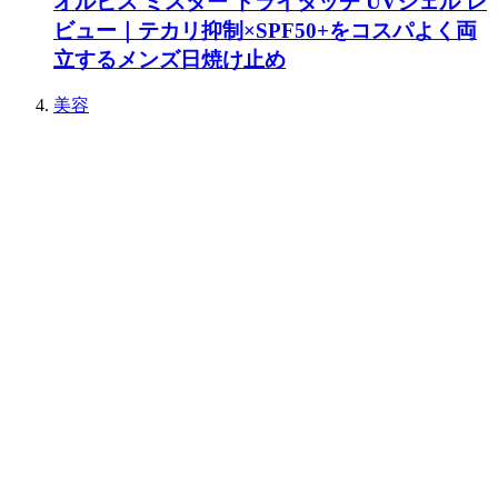
オルビス ミスター ドライタッチ UVジェル レ
ビュー｜テカリ抑制×SPF50+をコスパよく両
立するメンズ日焼け止め
美容