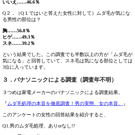
いいえ……46.6％
Q２．（Q１ではいと答えた女性に対して）ムダ毛が気にな
る男性の部位は？
胸……56.8％
ヒゲ……49.3％
スネ……39.2％
という結果でした。この調査でも半数以上の方が「ムダ毛が
気になる」と回答していて、スネ毛は気になる部位としては
3位に入っています。
３．パナソニックによる調査（調査年不明）
３つめは家電メーカーのパナソニックによる調査結果。
『
ムダ毛処理の本音を徹底調査！男の実態、女の本音。
』
このアンケートの女性の回答結果を紹介すると、
Q1.男のムダ毛処理、ありorなし!?