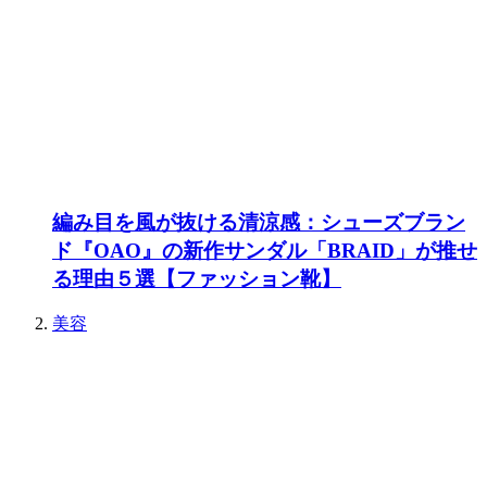
編み目を風が抜ける清涼感：シューズブラン
ド『OAO』の新作サンダル「BRAID」が推せ
る理由５選【ファッション靴】
美容