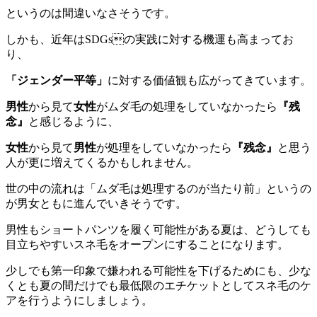
というのは間違いなさそうです。
しかも、近年はSDGsの実践に対する機運も高まってお
り、
「ジェンダー平等」
に対する価値観も広がってきています。
男性
から見て
女性
がムダ毛の処理をしていなかったら
『残
念』
と感じるように、
女性
から見て
男性
が処理をしていなかったら
『残念』
と思う
人が更に増えてくるかもしれません。
世の中の流れは「ムダ毛は処理するのが当たり前」というの
が男女ともに進んでいきそうです。
男性もショートパンツを履く可能性がある夏は、どうしても
目立ちやすいスネ毛をオープンにすることになります。
少しでも第一印象で嫌われる可能性を下げるためにも、少な
くとも夏の間だけでも最低限のエチケットとしてスネ毛のケ
アを行うようにしましょう。