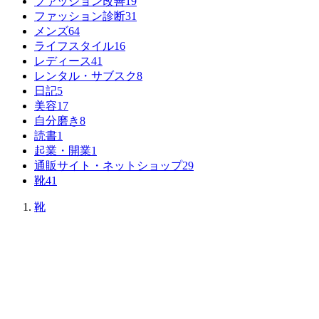
ファッション改善
19
ファッション診断
31
メンズ
64
ライフスタイル
16
レディース
41
レンタル・サブスク
8
日記
5
美容
17
自分磨き
8
読書
1
起業・開業
1
通販サイト・ネットショップ
29
靴
41
靴