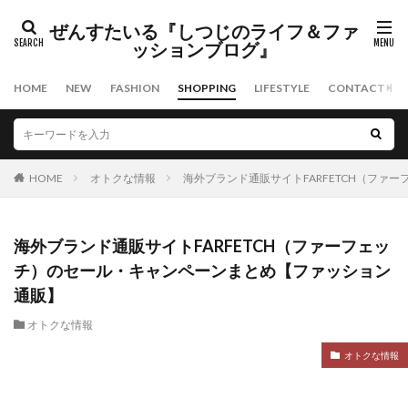
タグ
ぜんすたいる『しつじのライフ＆ファ
スキンケア
ファッション
メンズコスメ
ッションブログ』
日焼け止め
HOME
NEW
FASHION
SHOPPING
LIFESTYLE
CONTACT
検索
HOME
オトクな情報
海外ブランド通販サイトFARFETCH（フ
海外ブランド通販サイトFARFETCH（ファーフェッ
チ）のセール・キャンペーンまとめ【ファッション
通販】
オトクな情報
オトクな情報