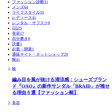
ファッション診断
31
メンズ
64
ライフスタイル
16
レディース
41
レンタル・サブスク
8
日記
5
美容
17
自分磨き
8
読書
1
起業・開業
1
通販サイト・ネットショップ
29
靴
41
靴
編み目を風が抜ける清涼感：シューズブラン
ド『OAO』の新作サンダル「BRAID」が推せ
る理由５選【ファッション靴】
美容