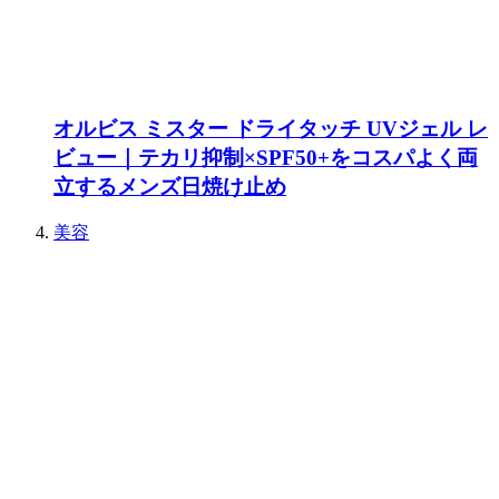
オルビス ミスター ドライタッチ UVジェル レ
ビュー｜テカリ抑制×SPF50+をコスパよく両
立するメンズ日焼け止め
美容