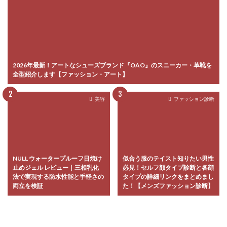
2026年最新！アートなシューズブランド『OAO』のスニーカー・革靴を
全型紹介します【ファッション・アート】
美容
ファッション診断
NULL ウォータープルーフ日焼け
似合う服のテイスト知りたい男性
止めジェル レビュー｜三相乳化
必見！セルフ顔タイプ診断と各顔
法で実現する防水性能と手軽さの
タイプの詳細リンクをまとめまし
両立を検証
た！【メンズファッション診断】