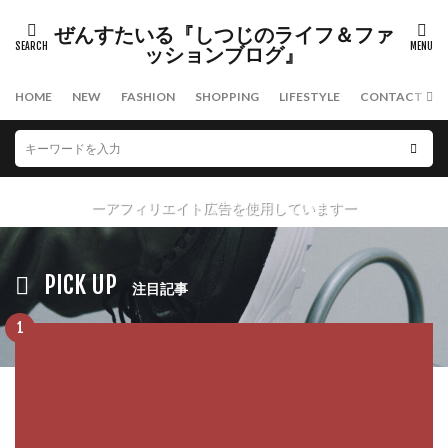
タグ
ぜんすたいる『しつじのライフ＆ファ
スキンケア
ファッション
メンズコスメ
ッションブログ』
日焼け止め
HOME
NEW
FASHION
SHOPPING
LIFESTYLE
CONTACT
検索
ーアフィリエイト広告を使用していますー
PICK UP
注目記事