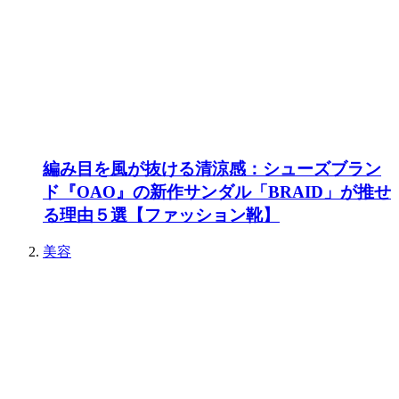
編み目を風が抜ける清涼感：シューズブラン
ド『OAO』の新作サンダル「BRAID」が推せ
る理由５選【ファッション靴】
美容