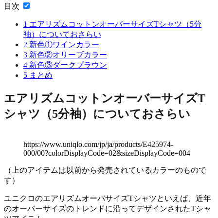
目次
1
エアリズムコットンオーバーサイズTシャツ（5分
袖）についておさらい
2
新色①ワインカラー
3
新色②オリーブカラー
4
新色③ダークブラウン
5
まとめ
エアリズムコットンオーバーサイズT
シャツ（5分袖）
についておさらい
https://www.uniqlo.com/jp/ja/products/E425974-
000/00?colorDisplayCode=02&sizeDisplayCode=004
（上のアイテムは以前から発売されているカラーのもので
す）
ユニクロのエアリズムオーバサイズTシャツといえば、近年
のオーバーサイズのトレンドに沿ってデザインされたTシャ