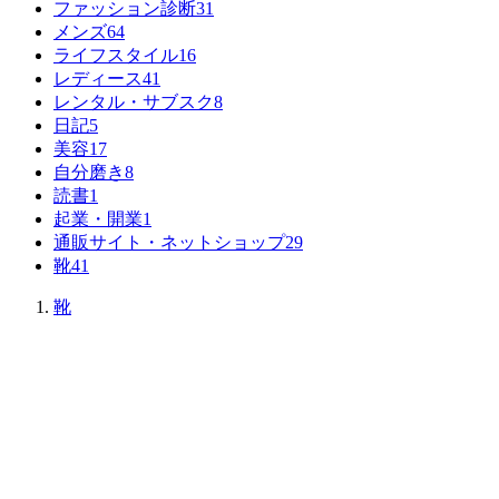
ファッション診断
31
メンズ
64
ライフスタイル
16
レディース
41
レンタル・サブスク
8
日記
5
美容
17
自分磨き
8
読書
1
起業・開業
1
通販サイト・ネットショップ
29
靴
41
靴