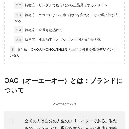
2.2
特徴②：サンダルでありながら上品見えするデザイン
2.3
特徴③：カラーによって素材使いを変えることで選択肢が広
がる
2.4
特徴④：身長も超盛れる
2.5
特徴⑤：撥水加工（オプション）で防御も最大化
3
まとめ：OAOのMONOLITHは夏を上品に彩る高機能デザインサ
ンダル
OAO（オーエーオー）とは：ブランドに
ついて
OAOホームページより
全ての人は自分の人生のクリエイターである。私た
ちのミッションは、現代を生きる人々に身体と精神