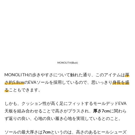
MONOLITH(Black)
MONOLITHの歩きやすさについて触れた通り、このアイテムは
厚
さ約5.8cm
のEVAソールを採用しているので、思いっきり
身長を盛
る
こともできます。
しかも、クッション性が⾼く足にフィットするモールデッドEVA
天板を組み合わせることで高さがプラスされ、
厚さ7cm
に関わら
ず返りの良い、心地の良い履き心地を実現しているとのこと。
ソールの最大厚さは
7cm
というのは、高さのあるヒールシューズ