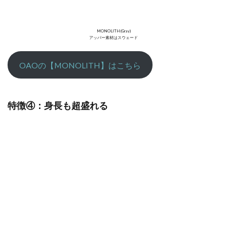
MONOLITH (Gray)
アッパー素材はスウェード
OAOの【MONOLITH】はこちら
特徴④：身長も超盛れる