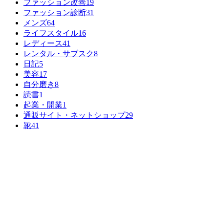
ファッション改善
19
ファッション診断
31
メンズ
64
ライフスタイル
16
レディース
41
レンタル・サブスク
8
日記
5
美容
17
自分磨き
8
読書
1
起業・開業
1
通販サイト・ネットショップ
29
靴
41