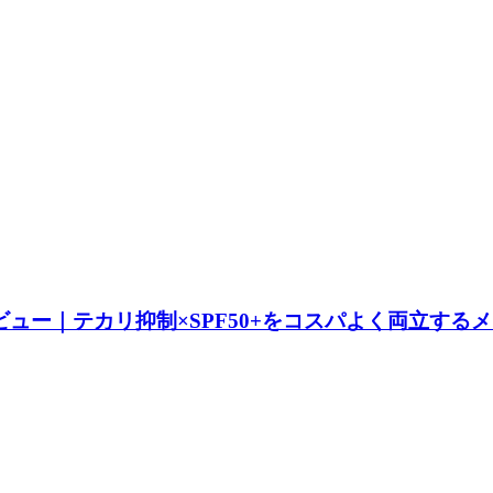
レビュー｜テカリ抑制×SPF50+をコスパよく両立する